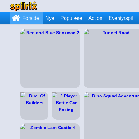
Forside
Nye
Populære
Action
Eventyrspil