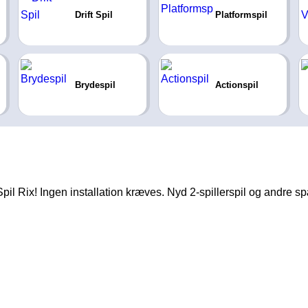
Drift Spil
Platformspil
Brydespil
Actionspil
å Spil Rix! Ingen installation kræves. Nyd 2-spillerspil og andre