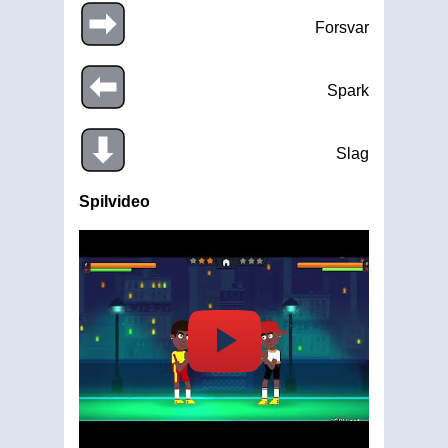
Forsvar
Spark
Slag
Spilvideo