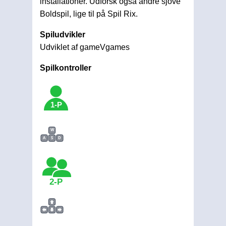
installationer. Udforsk også andre sjove
Boldspil, lige til på Spil Rix.
Spiludvikler
Udviklet af gameVgames
Spilkontroller
1-P
W
A
S
D
2-P