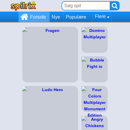
Flere
Forside
Nye
Populære