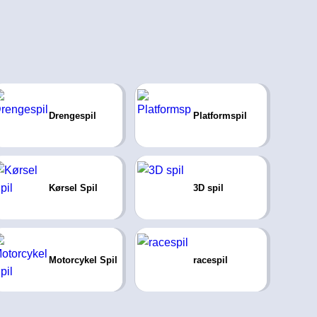
Drengespil
Platformspil
Kørsel Spil
3D spil
Motorcykel Spil
racespil