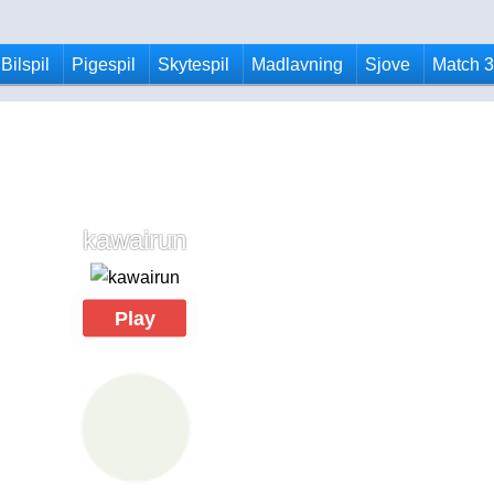
Bilspil
Pigespil
Skytespil
Madlavning
Sjove
Match 3
kawairun
Play