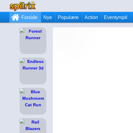
Forside
Nye
Populære
Action
Eventyrspil