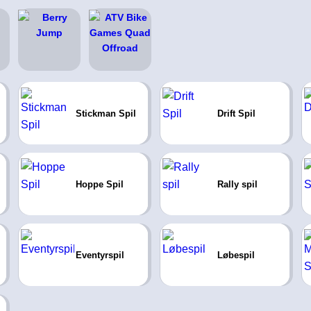
Stickman Spil
Drift Spil
Hoppe Spil
Rally spil
Eventyrspil
Løbespil