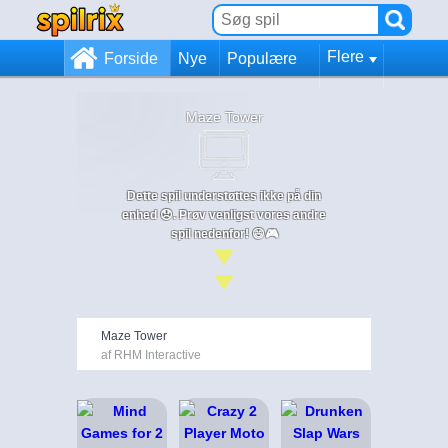
Flere
Forside
Nye
Populære
Maze Tower
Dette spil understøttes ikke på din
enhed 😞. Prøv venligst vores andre
spil nedenfor! 😄🎮
Maze Tower
af RHM Interactive