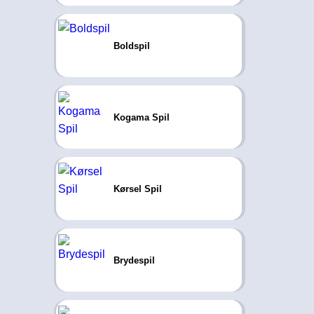
Boldspil
Kogama Spil
Kørsel Spil
Brydespil