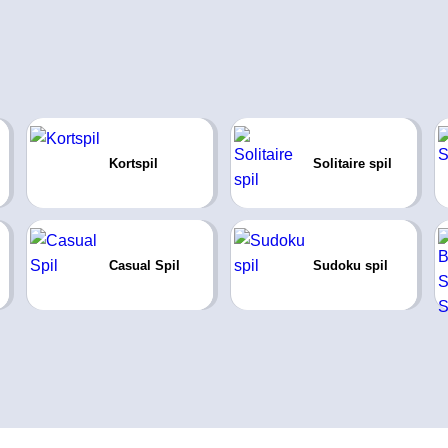
Kortspil
Solitaire spil
Casual Spil
Sudoku spil