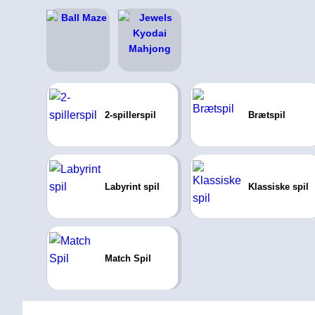
2-spillerspil
Brætspil
Labyrint spil
Klassiske spil
Match Spil