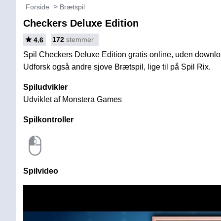
Forside
Brætspil
Checkers Deluxe Edition
172
stemmer
4.6
Spil Checkers Deluxe Edition gratis online, uden download
Udforsk også andre sjove Brætspil, lige til på Spil Rix.
Spiludvikler
Udviklet af Monstera Games
Spilkontroller
Spilvideo