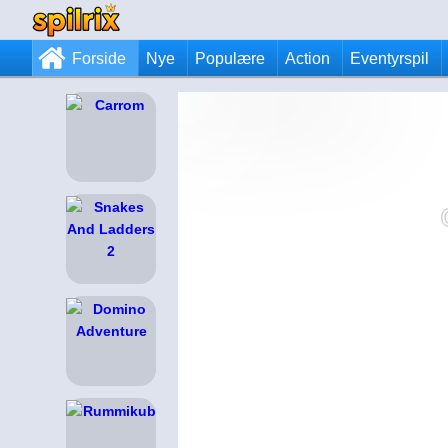
Forside
Nye
Populære
Action
Eventyrspil