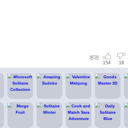
154
18