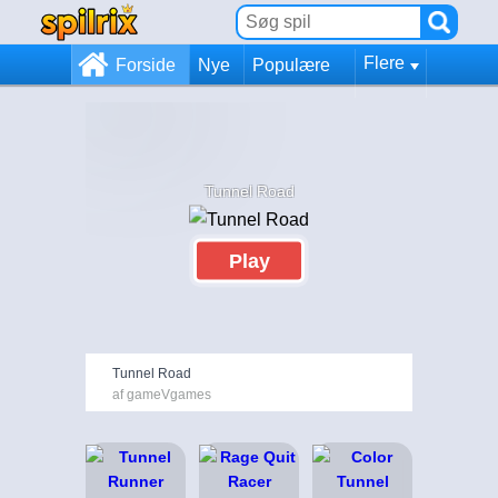
Flere
Forside
Nye
Populære
Tunnel Road
Play
Tunnel Road
af gameVgames