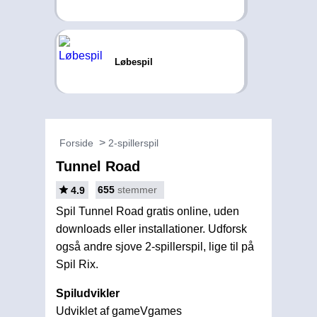
Løbespil
Forside
2-spillerspil
Tunnel Road
655
stemmer
4.9
Spil Tunnel Road gratis online, uden
downloads eller installationer. Udforsk
også andre sjove 2-spillerspil, lige til på
Spil Rix.
Spiludvikler
Udviklet af gameVgames