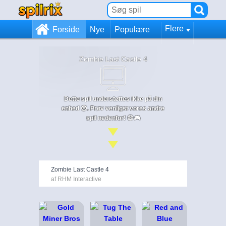
Flere
Forside
Nye
Populære
Zombie Last Castle 4
Dette spil understøttes ikke på din
enhed 😞. Prøv venligst vores andre
spil nedenfor! 😄🎮
Zombie Last Castle 4
af RHM Interactive