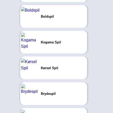
Boldspil
Kogama Spil
Kørsel Spil
Brydespil