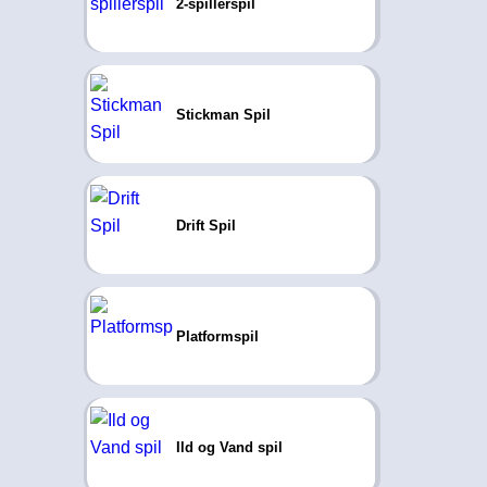
2-spillerspil
Stickman Spil
Drift Spil
Platformspil
Ild og Vand spil