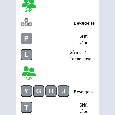
2-P
Bevægelse
Skift
P
våben
Gå ind i /
L
Forlad base
3-P
Y
G
H
J
Bevægelse
Skift
T
våben