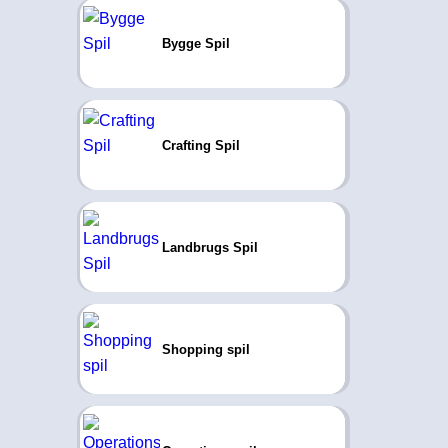
Bygge Spil
Crafting Spil
Landbrugs Spil
Shopping spil