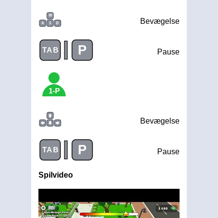
W
Bevægelse
A
S
D
|
P
TAB
Pause
1-P
Bevægelse
|
P
TAB
Pause
Spilvideo