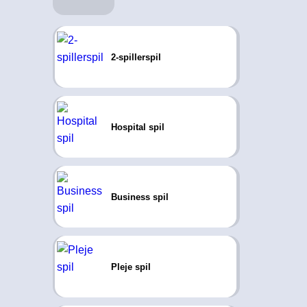
2-spillerspil
Hospital spil
Business spil
Pleje spil