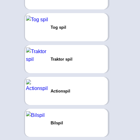
Tog spil
Traktor spil
Actionspil
Bilspil