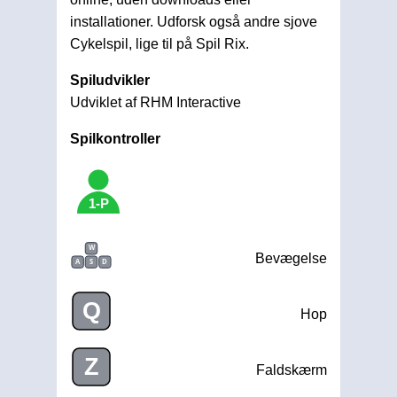
installationer. Udforsk også andre sjove
Cykelspil, lige til på Spil Rix.
Spiludvikler
Udviklet af RHM Interactive
Spilkontroller
1-P
W
Bevægelse
A
S
D
Q
Hop
Z
Faldskærm