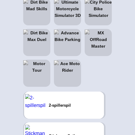
2-spillerspil