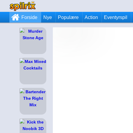
Forside
Nye
Populære
Action
Eventyrspil