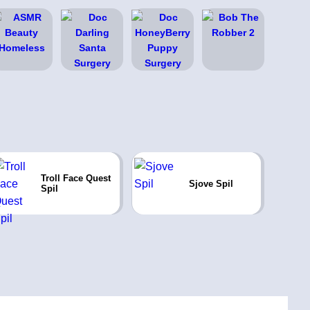
Troll Face Quest
Sjove Spil
Spil