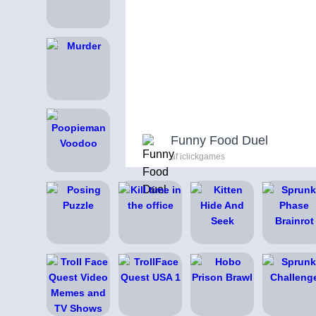
Funny Food Duel
af iclickgames