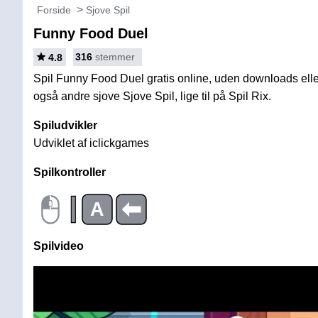
Forside
Sjove Spil
Funny Food Duel
316
stemmer
4.8
Spil Funny Food Duel gratis online, uden downloads eller
også andre sjove Sjove Spil, lige til på Spil Rix.
Spiludvikler
Udviklet af iclickgames
Spilkontroller
|
A
Spilvideo