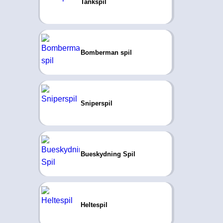
Tankspil
Bomberman spil
Sniperspil
Bueskydning Spil
Heltespil