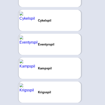
Cykelspil
Eventyrspil
Kampspil
Krigsspil