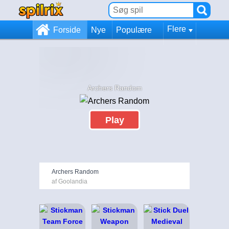
Flere
Forside
Nye
Populære
Archers Random
Play
Archers Random
af Goolandia