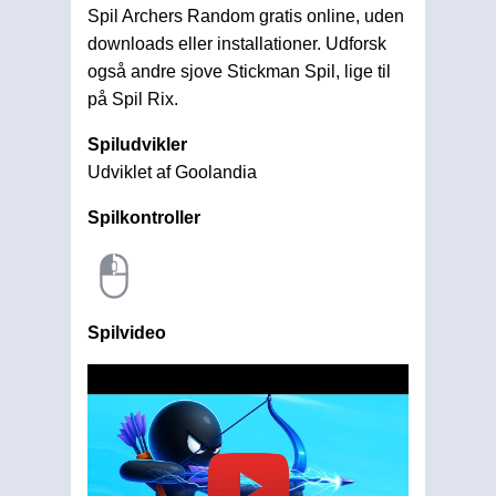
Spil Archers Random gratis online, uden
downloads eller installationer. Udforsk
også andre sjove Stickman Spil, lige til
på Spil Rix.
Spiludvikler
Udviklet af Goolandia
Spilkontroller
Spilvideo