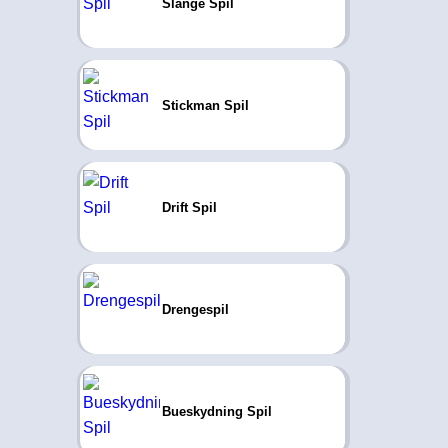
Slange Spil
Stickman Spil
Drift Spil
Drengespil
Bueskydning Spil