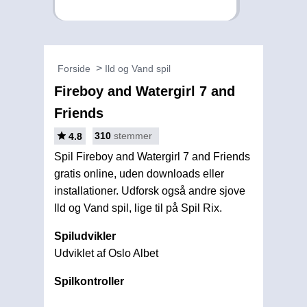
Forside
Ild og Vand spil
Fireboy and Watergirl 7 and
Friends
310
stemmer
4.8
Spil Fireboy and Watergirl 7 and Friends
gratis online, uden downloads eller
installationer. Udforsk også andre sjove
Ild og Vand spil, lige til på Spil Rix.
Spiludvikler
Udviklet af Oslo Albet
Spilkontroller