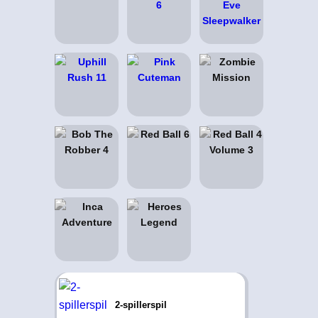
2-spillerspil