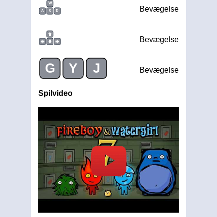
W
Bevægelse
A
S
D
Bevægelse
G
Y
J
Bevægelse
Spilvideo