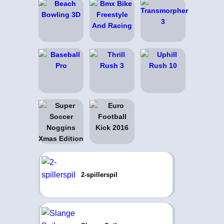
2-spillerspil