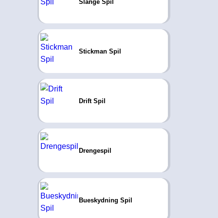
Slange Spil
Stickman Spil
Drift Spil
Drengespil
Bueskydning Spil