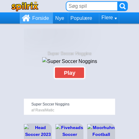
Flere
Forside
Nye
Populære
Super Soccer Noggins
Play
Super Soccer Noggins
af RavalMatic