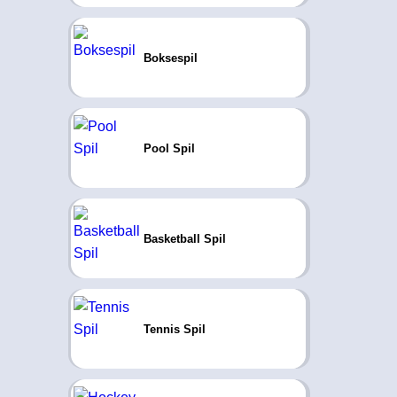
Boksespil
Pool Spil
Basketball Spil
Tennis Spil