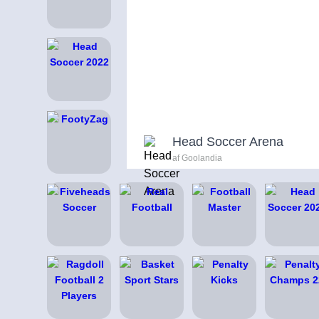
Head Soccer Arena
af Goolandia