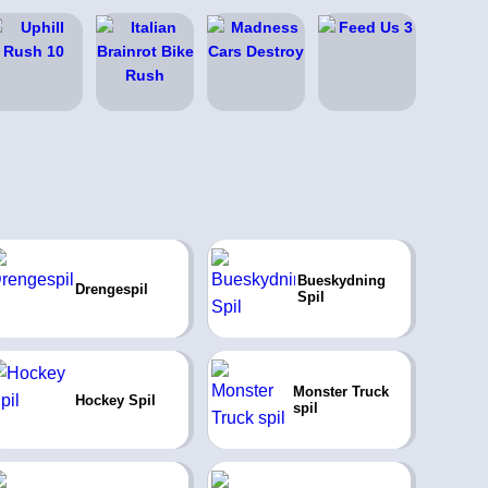
Bueskydning
Drengespil
Spil
Monster Truck
Hockey Spil
spil