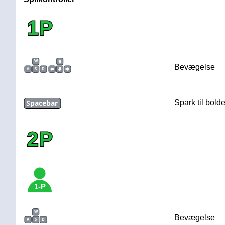
1P
W
Bevægelse
A
S
D
Spacebar
Spark til bold
2P
1-P
W
Bevægelse
A
S
D