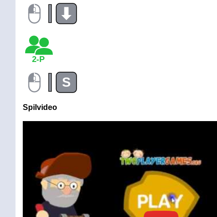
|
2-P
|
S
Spilvideo