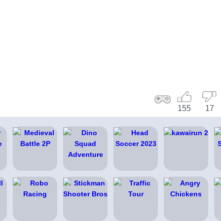
155
17