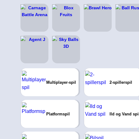
Multiplayer-spil
2-spillerspil
Platformspil
Ild og Vand spi