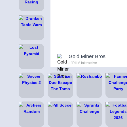
Gold Miner Bros
af RHM Interactive