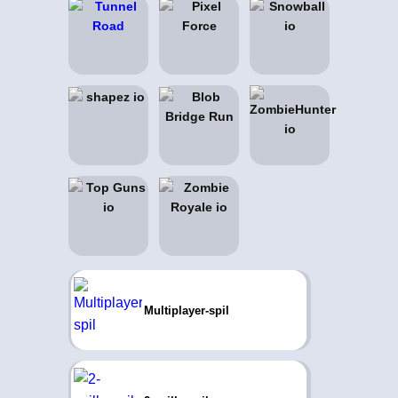
Multiplayer-spil