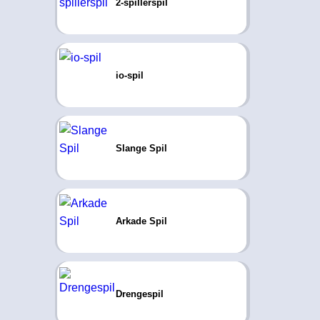
2-spillerspil
io-spil
Slange Spil
Arkade Spil
Drengespil