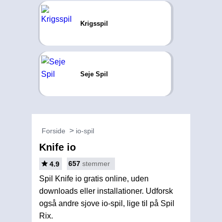
Krigsspil
Seje Spil
Forside
io-spil
Knife io
657
stemmer
4.9
Spil Knife io gratis online, uden
downloads eller installationer. Udforsk
også andre sjove io-spil, lige til på Spil
Rix.