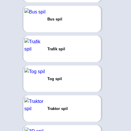
Bus spil
Trafik spil
Tog spil
Traktor spil