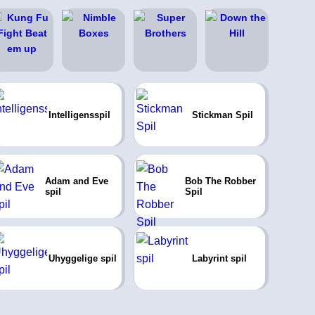
Intelligensspil
Stickman Spil
Adam and Eve
Bob The Robber
spil
Spil
Uhyggelige spil
Labyrint spil