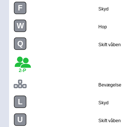
F
Skyd
W
Hop
Q
Skift våben
2-P
Bevægelse
L
Skyd
U
Skift våben