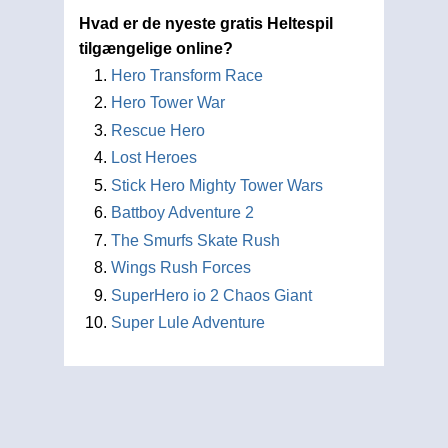
Hvad er de nyeste gratis Heltespil
tilgængelige online?
Hero Transform Race
Hero Tower War
Rescue Hero
Lost Heroes
Stick Hero Mighty Tower Wars
Battboy Adventure 2
The Smurfs Skate Rush
Wings Rush Forces
SuperHero io 2 Chaos Giant
Super Lule Adventure