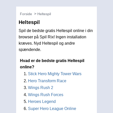
Forside
Heltespil
Heltespil
Spil de bedste gratis Heltespil online i din
browser på Spil Rix! Ingen installation
kræves. Nyd Heltespil og andre
spændende.
Hvad er de bedste gratis Heltespil
online?
Stick Hero Mighty Tower Wars
Hero Transform Race
Wings Rush 2
Wings Rush Forces
Heroes Legend
Super Hero League Online