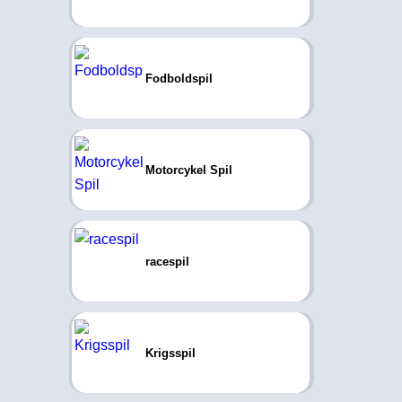
Fodboldspil
Motorcykel Spil
racespil
Krigsspil