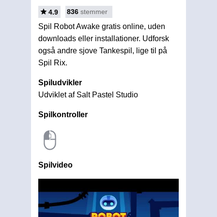
836
stemmer
4.9
Spil Robot Awake gratis online, uden
downloads eller installationer. Udforsk
også andre sjove Tankespil, lige til på
Spil Rix.
Spiludvikler
Udviklet af Salt Pastel Studio
Spilkontroller
Spilvideo