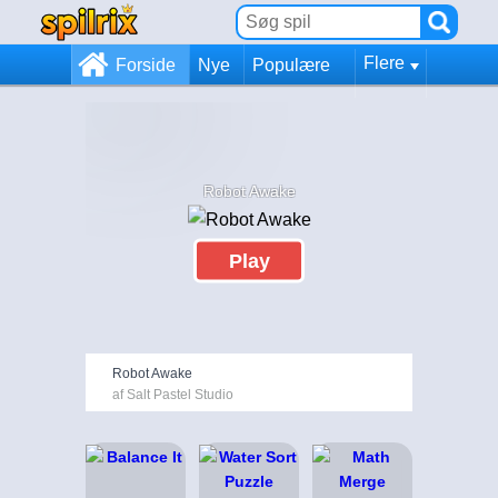
Flere
Forside
Nye
Populære
Robot Awake
Play
Robot Awake
af Salt Pastel Studio