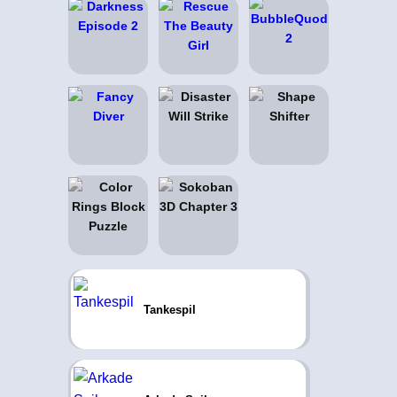
Tankespil