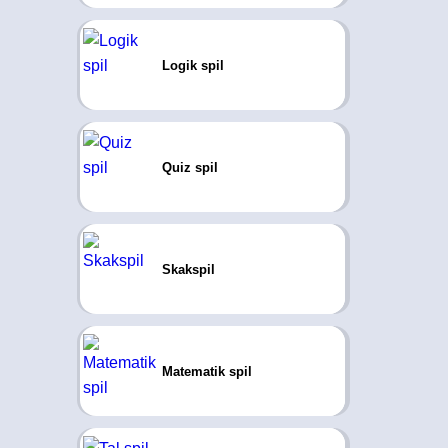
Logik spil
Quiz spil
Skakspil
Matematik spil