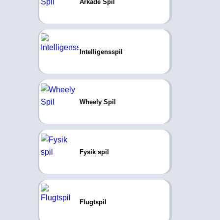
Arkade Spil
Intelligensspil
Wheely Spil
Fysik spil
Flugtspil