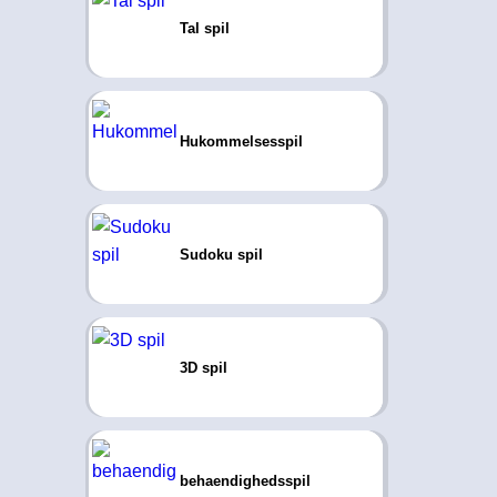
Tal spil
Hukommelsesspil
Sudoku spil
3D spil
behaendighedsspil