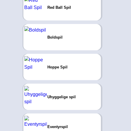
Red Ball Spil
Boldspil
Hoppe Spil
Uhyggelige spil
Eventyrspil