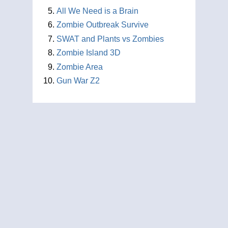
All We Need is a Brain
Zombie Outbreak Survive
SWAT and Plants vs Zombies
Zombie Island 3D
Zombie Area
Gun War Z2