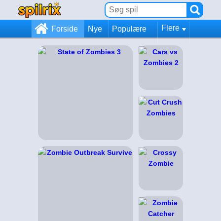
Flere
Forside
Nye
Populære