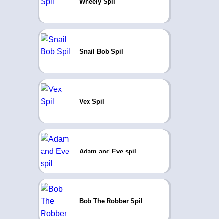
Wheely Spil
Snail Bob Spil
Vex Spil
Adam and Eve spil
Bob The Robber Spil