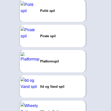
Politi spil
Pirate spil
Platformspil
Ild og Vand spil