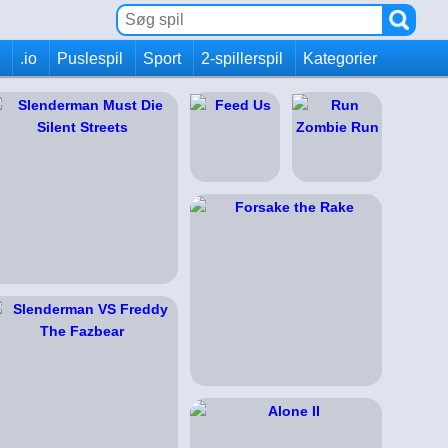
.io
Puslespil
Sport
2-spillerspil
Kategorier