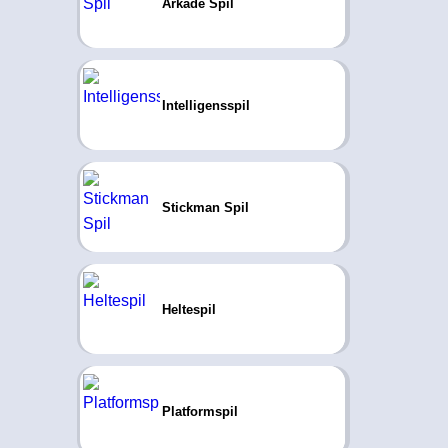
Arkade Spil
Intelligensspil
Stickman Spil
Heltespil
Platformspil