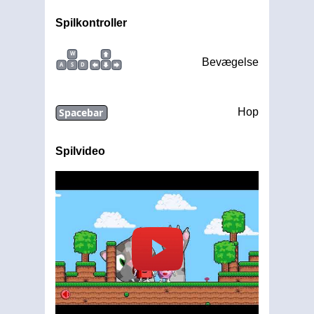
Spilkontroller
W
Bevægelse
A
S
D
Spacebar
Hop
Spilvideo