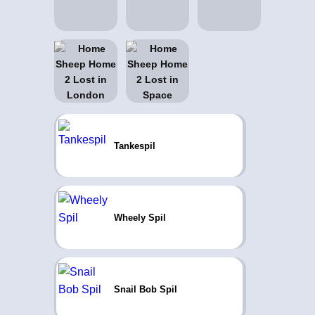
Tankespil
Wheely Spil
Snail Bob Spil