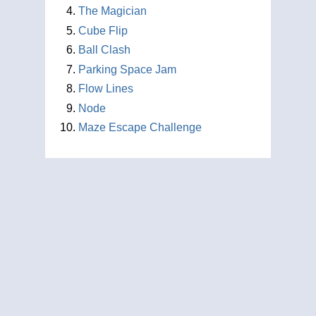
The Magician
Cube Flip
Ball Clash
Parking Space Jam
Flow Lines
Node
Maze Escape Challenge