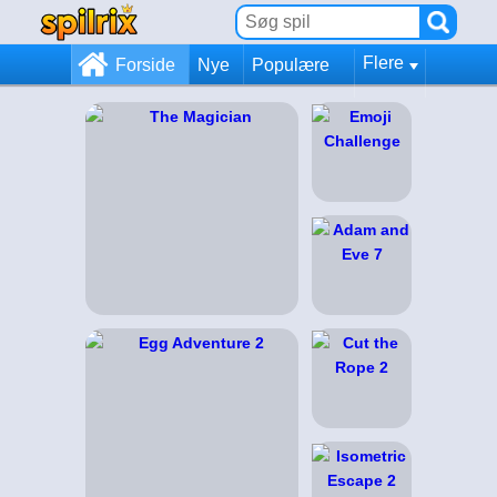
Flere
Forside
Nye
Populære