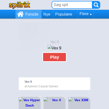
Flere
Forside
Nye
Populære
Vex 9
Play
Vex 9
af Azerion Casual Games