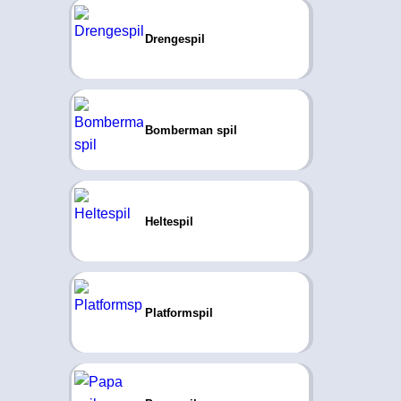
Drengespil
Bomberman spil
Heltespil
Platformspil