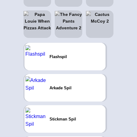
Flashspil
Arkade Spil
Stickman Spil