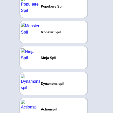
Populære Spil
Monster Spil
Ninja Spil
Dynamons spil
Actionspil