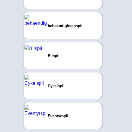
behaendighedsspil
Bilspil
Cykelspil
Eventyrspil