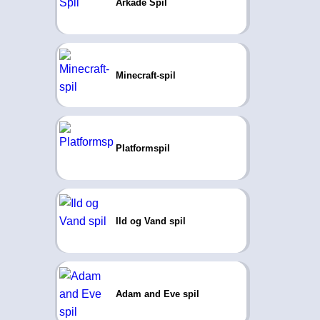
Arkade Spil
Minecraft-spil
Platformspil
Ild og Vand spil
Adam and Eve spil