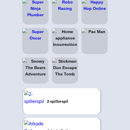
2-spillerspil