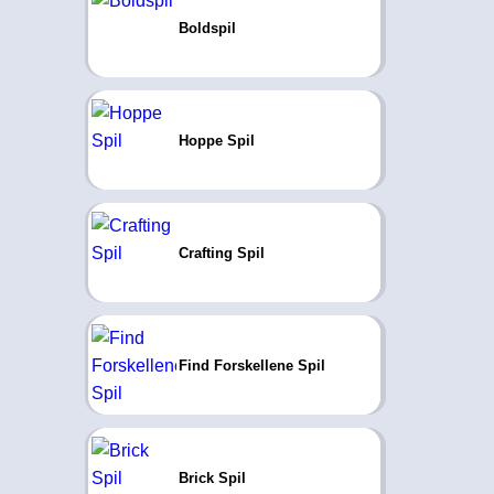
Boldspil
Hoppe Spil
Crafting Spil
Find Forskellene Spil
Brick Spil