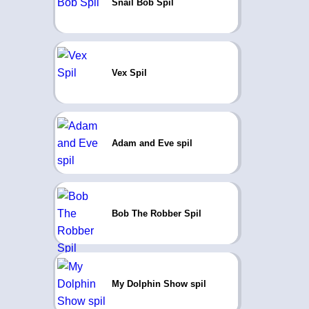
Snail Bob Spil
Vex Spil
Adam and Eve spil
Bob The Robber Spil
My Dolphin Show spil