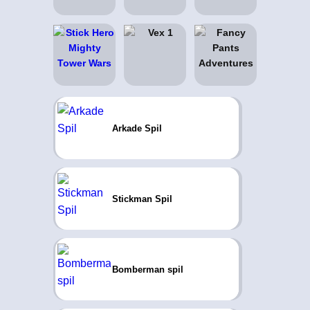
Arkade Spil
Stickman Spil
Bomberman spil