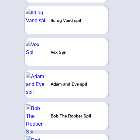
Ild og Vand spil
Vex Spil
Adam and Eve spil
Bob The Robber Spil