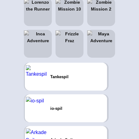
Tankespil
io-spil