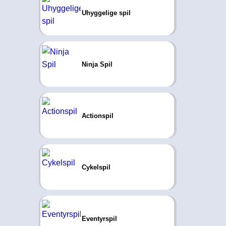
Uhyggelige spil
Ninja Spil
Actionspil
Cykelspil
Eventyrspil