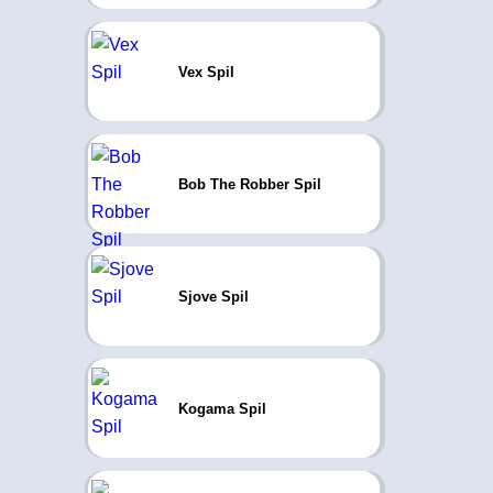
Vex Spil
Bob The Robber Spil
Sjove Spil
Kogama Spil