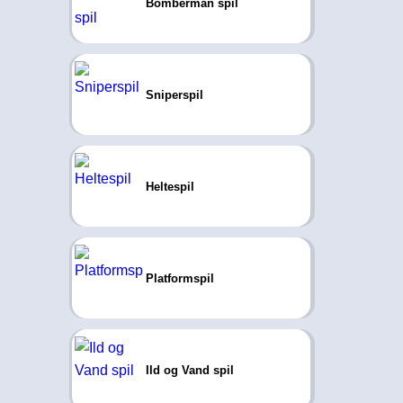
Bomberman spil
Sniperspil
Heltespil
Platformspil
Ild og Vand spil