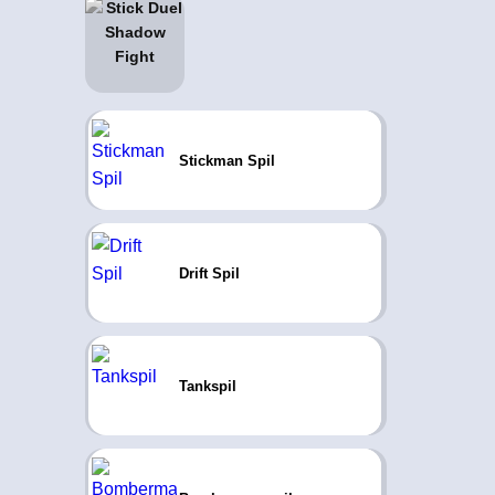
Stickman Spil
Drift Spil
Tankspil