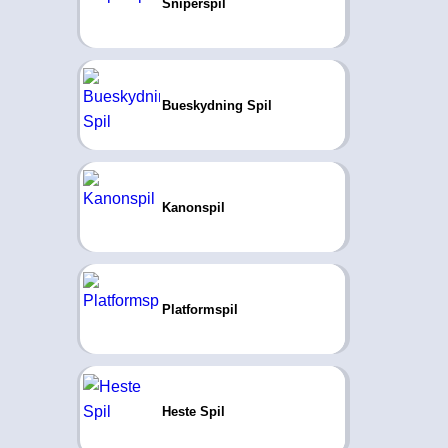
Sniperspil
Bueskydning Spil
Kanonspil
Platformspil
Heste Spil