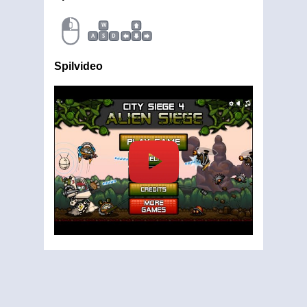
W
A
S
D
Spilvideo