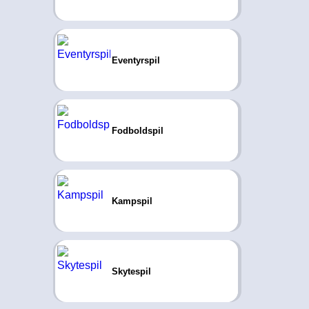
Eventyrspil
Fodboldspil
Kampspil
Skytespil