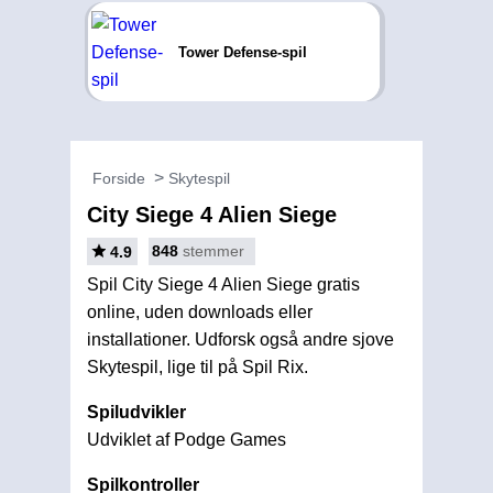
Tower Defense-spil
Forside
Skytespil
City Siege 4 Alien Siege
848
stemmer
4.9
Spil City Siege 4 Alien Siege gratis
online, uden downloads eller
installationer. Udforsk også andre sjove
Skytespil, lige til på Spil Rix.
Spiludvikler
Udviklet af Podge Games
Spilkontroller