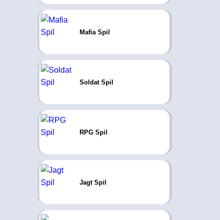
Mafia Spil
Soldat Spil
RPG Spil
Jagt Spil