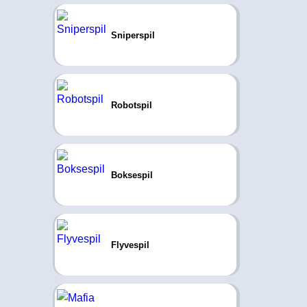
Sniperspil
Robotspil
Boksespil
Flyvespil