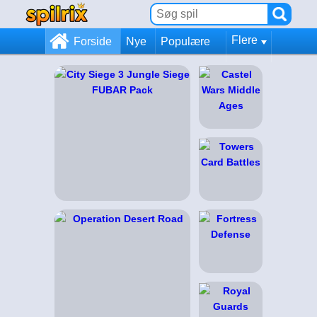
Flere
Forside
Nye
Populære