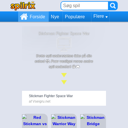
Flere
Forside
Nye
Populære
Stickman Fighter Space War
Dette spil understøttes ikke på din
enhed 😞. Prøv venligst vores andre
spil nedenfor! 😄🎮
Stickman Fighter Space War
af Vseigru.net