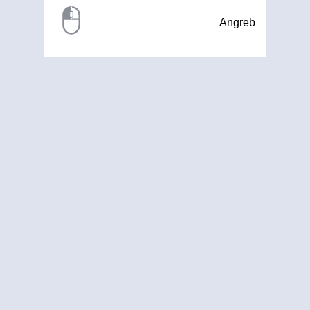
Angreb