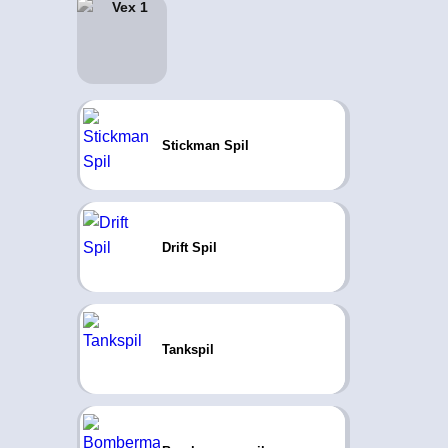
Stickman Spil
Drift Spil
Tankspil