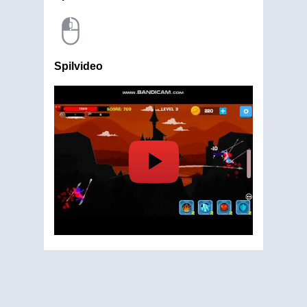
Spilvideo