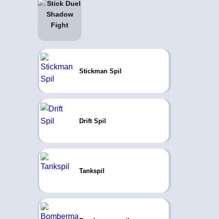
Stickman Spil
Drift Spil
Tankspil