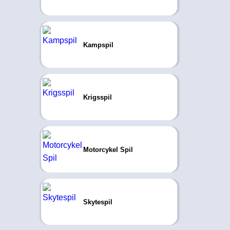
Kampspil
Krigsspil
Motorcykel Spil
Skytespil