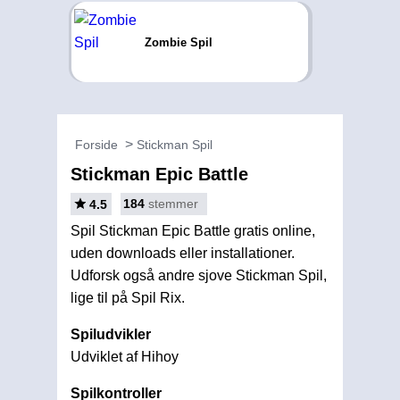
Zombie Spil
Forside
Stickman Spil
Stickman Epic Battle
184
stemmer
4.5
Spil Stickman Epic Battle gratis online,
uden downloads eller installationer.
Udforsk også andre sjove Stickman Spil,
lige til på Spil Rix.
Spiludvikler
Udviklet af Hihoy
Spilkontroller