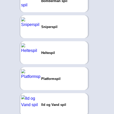
Bomberman spil
Sniperspil
Heltespil
Platformspil
Ild og Vand spil