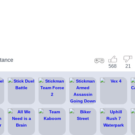
tance
568
21