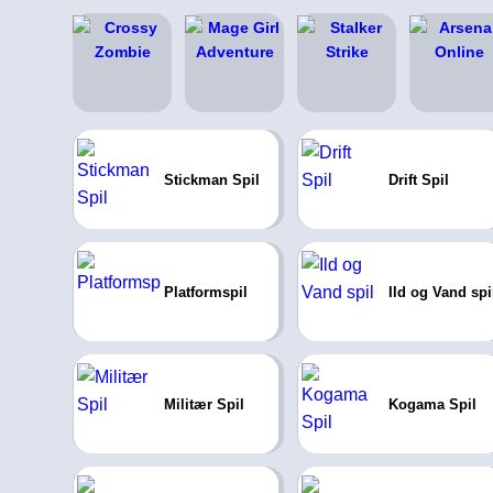
Stickman Spil
Drift Spil
Platformspil
Ild og Vand spi
Militær Spil
Kogama Spil