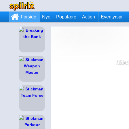
Forside
Nye
Populære
Action
Eventyrspil
Sti