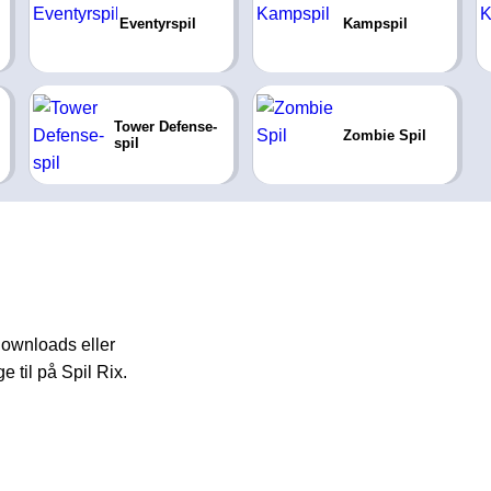
Eventyrspil
Kampspil
Tower Defense-
Zombie Spil
spil
downloads eller
e til på Spil Rix.