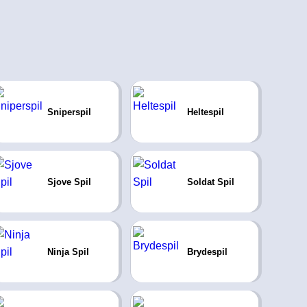
Sniperspil
Heltespil
Sjove Spil
Soldat Spil
Ninja Spil
Brydespil