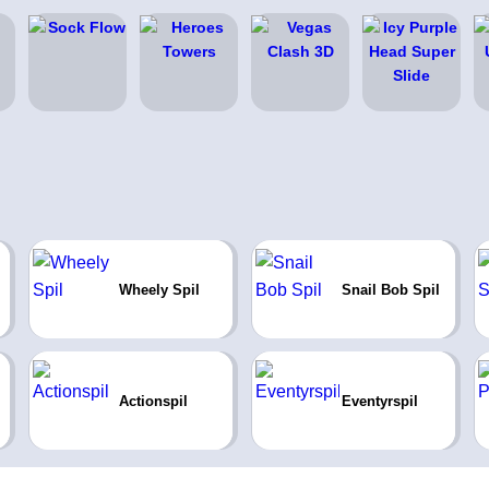
Wheely Spil
Snail Bob Spil
Actionspil
Eventyrspil