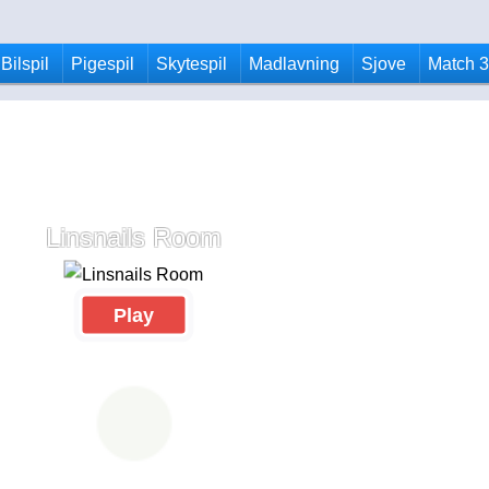
Bilspil
Pigespil
Skytespil
Madlavning
Sjove
Match 3
Linsnails Room
Play