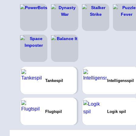
Tankespil
Intelligensspil
Flugtspil
Logik spil