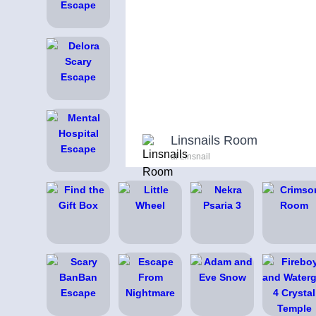
Linsnails Room
af Linsnail