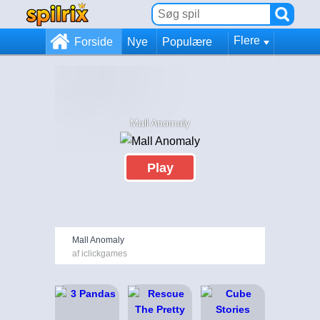
Flere
Forside
Nye
Populære
Mall Anomaly
Play
Mall Anomaly
af iclickgames