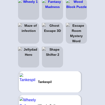
Tankespil