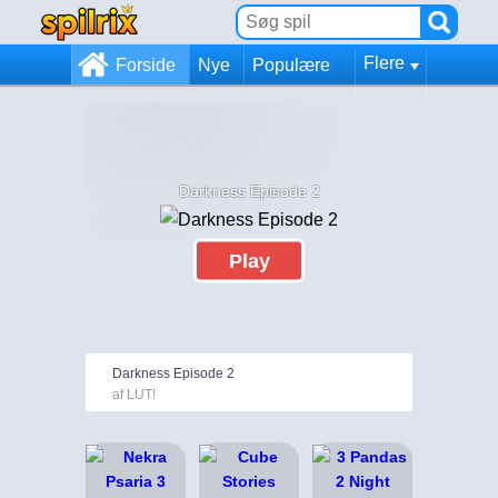
Flere
Forside
Nye
Populære
Darkness Episode 2
Play
Darkness Episode 2
af LUT!