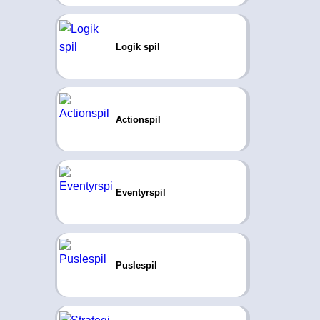
Logik spil
Actionspil
Eventyrspil
Puslespil