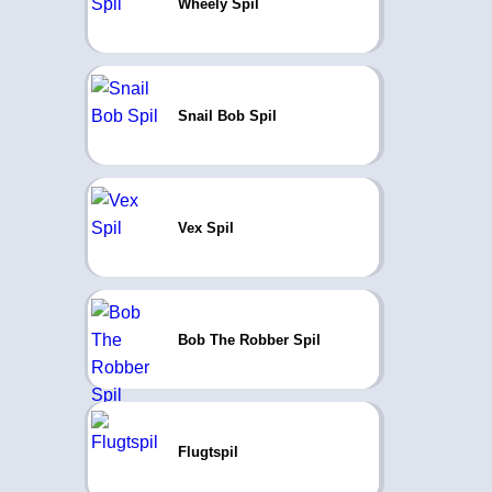
Wheely Spil
Snail Bob Spil
Vex Spil
Bob The Robber Spil
Flugtspil