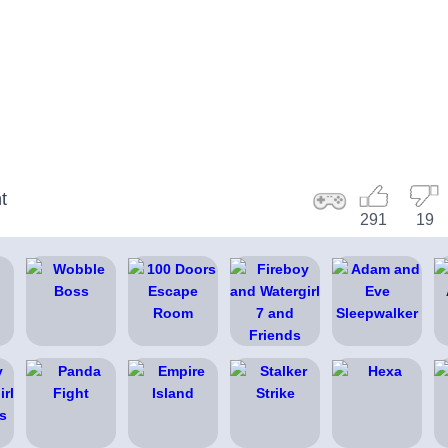
t
291
19