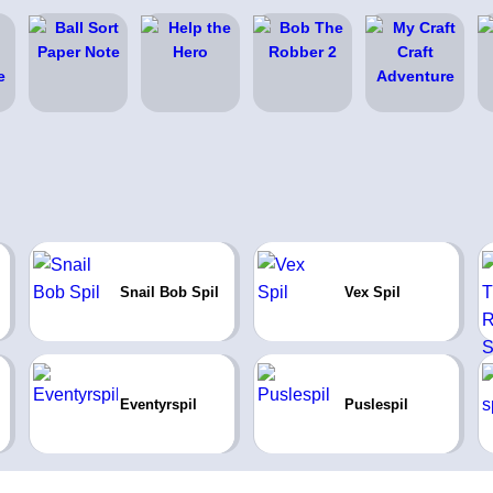
Snail Bob Spil
Vex Spil
Eventyrspil
Puslespil