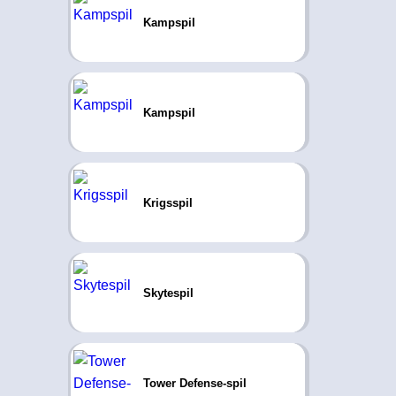
Kampspil
Kampspil
Krigsspil
Skytespil
Tower Defense-spil