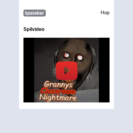
Spacebar
Hop
Spilvideo