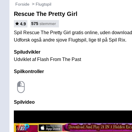
Forside
Flugtspil
Rescue The Pretty Girl
575
stemmer
4.9
Spil Rescue The Pretty Girl gratis online, uden downloads 
Udforsk også andre sjove Flugtspil, lige til på Spil Rix.
Spiludvikler
Udviklet af Flash From The Past
Spilkontroller
Spilvideo