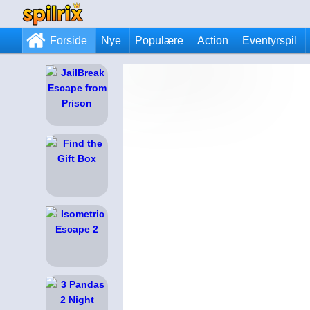
Forside
Nye
Populære
Action
Eventyrspil