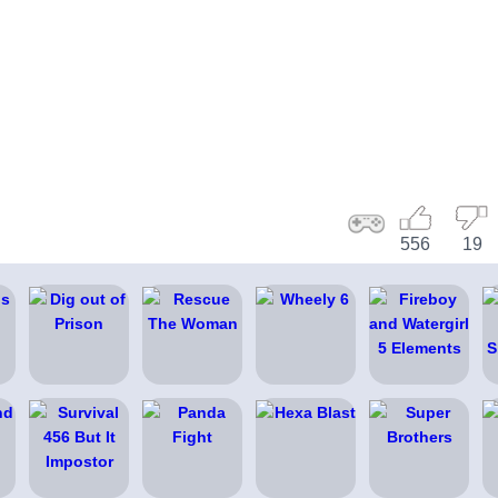
556
19