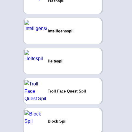
Flashspil
Intelligensspil
Heltespil
Troll Face Quest Spil
Block Spil