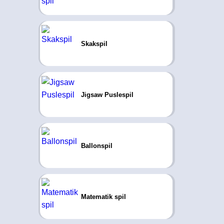
Skakspil
Jigsaw Puslespil
Ballonspil
Matematik spil