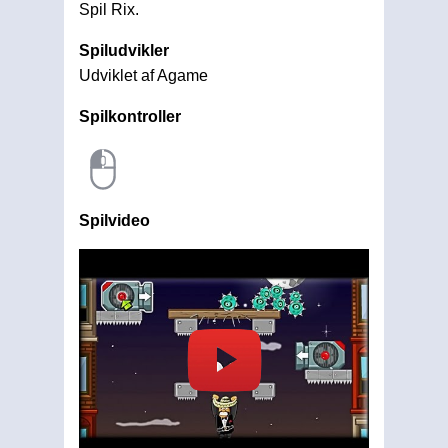
Spil Rix.
Spiludvikler
Udviklet af Agame
Spilkontroller
Spilvideo