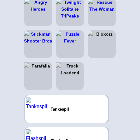
Tankespil