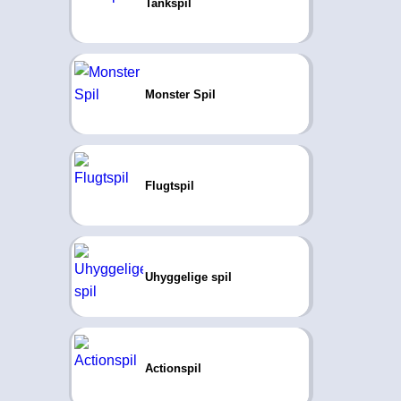
Tankspil
Monster Spil
Flugtspil
Uhyggelige spil
Actionspil