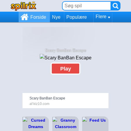
Flere
Forside
Nye
Populære
Scary BanBan Escape
Play
Scary BanBan Escape
af kiz10.com