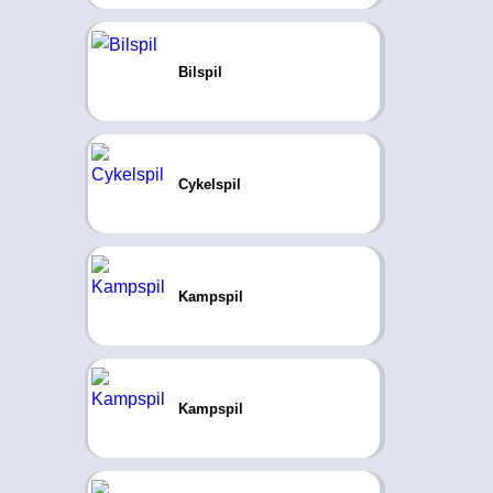
Bilspil
Cykelspil
Kampspil
Kampspil