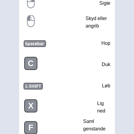
Sigte
Skyd eller
angrib
Spacebar
Hop
C
Duk
L SHIFT
Løb
Lig
X
ned
Saml
F
genstande