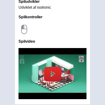
Spiludvikler
Udviklet af isotronic
Spilkontroller
Spilvideo