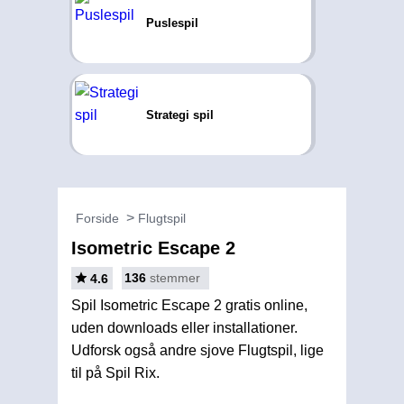
Puslespil
Strategi spil
Forside
Flugtspil
Isometric Escape 2
136
stemmer
4.6
Spil Isometric Escape 2 gratis online,
uden downloads eller installationer.
Udforsk også andre sjove Flugtspil, lige
til på Spil Rix.