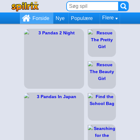
Flere
Forside
Nye
Populære