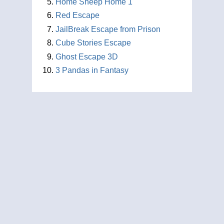
Home Sheep Home 1
Red Escape
JailBreak Escape from Prison
Cube Stories Escape
Ghost Escape 3D
3 Pandas in Fantasy