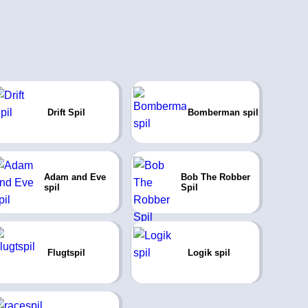
Drift Spil
Bomberman spil
Adam and Eve
Bob The Robber
spil
Spil
Flugtspil
Logik spil