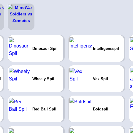
Dinosaur Spil
Intelligensspil
l
Wheely Spil
Vex Spil
Red Ball Spil
Boldspil