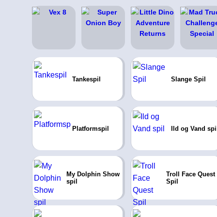
Tankespil
Slange Spil
Platformspil
Ild og Vand spi
My Dolphin Show
Troll Face Quest
spil
Spil