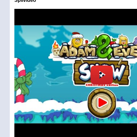
Spilvideo