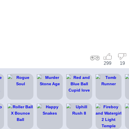
299
19