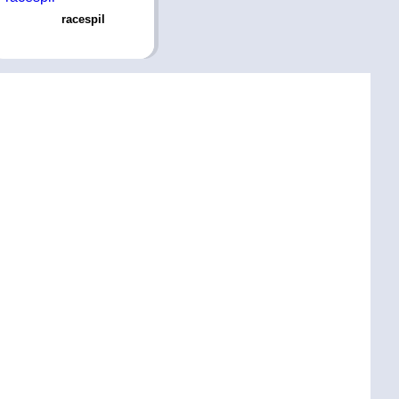
racespil